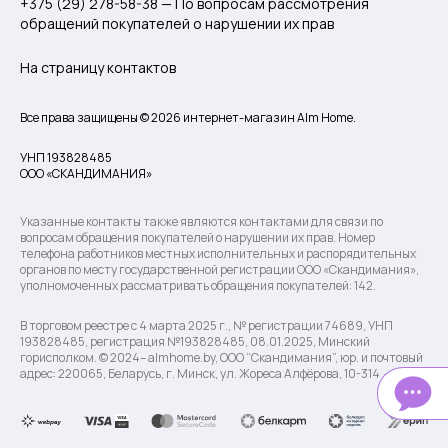
+375 (29) 278-58-38 — По вопросам рассмотрения
обращений покупателей о нарушении их прав
На страницу контактов
Все права защищены © 2026 интернет-магазин Alm Home.
УНП 193828485
ООО «СКАНДИМАНИЯ»
Указанные контакты также являются контактами для связи по
вопросам обращения покупателей о нарушении их прав. Номер
телефона работников местных исполнительных и распорядительных
органов по месту государственной регистрации ООО «Скандимания»,
уполномоченных рассматривать обращения покупателей: 142.
В торговом реестре с 4 марта 2025 г., № регистрации 74689, УНП
193828485, регистрация №193828485, 08.01.2025, Минский
горисполком. © 2024– almhome.by, ООО “Скандимания”, юр. и почтовый
адрес: 220065, Беларусь, г. Минск, ул. Жореса Алфёрова, 10-314