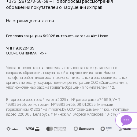
+375 (29) 278-58-38 — По вопросам рассмотрения
обращений покупателей о нарушении их прав
На страницу контактов
Все права защищены © 2026 интернет-магазин Alm Home.
УНП 193828485
ООО «СКАНДИМАНИЯ»
Указанные контакты также являются контактами для связи по
вопросам обращения покупателей о нарушении их прав. Номер
телефона работников местных исполнительных и распорядительных
органов по месту государственной регистрации ООО «Скандимания»,
уполномоченных рассматривать обращения покупателей: 142.
В торговом реестре с 4 марта 2025 г., № регистрации 74689, УНП
193828485, регистрация №193828485, 08.01.2025, Минский
горисполком. © 2024– almhome.by, ООО “Скандимания”, юр. и почтовый
адрес: 220065, Беларусь, г. Минск, ул. Жореса Алфёрова, 10-314