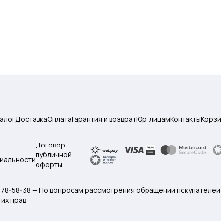
талог
Доставка
Оплата
Гарантия и возврат
Юр. лицам
Контакты
Корзи
Договор
публичной
иальности
оферты
 278-58-38 — По вопросам рассмотрения обращений покупателей
их прав