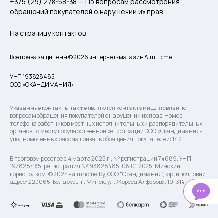
+375 (29) 278-58-38 — По вопросам рассмотрения
обращений покупателей о нарушении их прав
На страницу контактов
Все права защищены © 2026 интернет-магазин Alm Home.
УНП 193828485
ООО «СКАНДИМАНИЯ»
Указанные контакты также являются контактами для связи по
вопросам обращения покупателей о нарушении их прав. Номер
телефона работников местных исполнительных и распорядительных
органов по месту государственной регистрации ООО «Скандимания»,
уполномоченных рассматривать обращения покупателей: 142.
В торговом реестре с 4 марта 2025 г., № регистрации 74689, УНП
193828485, регистрация №193828485, 08.01.2025, Минский
горисполком. © 2024– almhome.by, ООО “Скандимания”, юр. и почтовый
адрес: 220065, Беларусь, г. Минск, ул. Жореса Алфёрова, 10-314