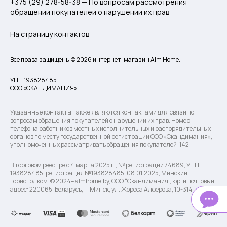
+375 (29) 278-58-38 — По вопросам рассмотрения
обращений покупателей о нарушении их прав
На страницу контактов
Все права защищены © 2026 интернет-магазин Alm Home.
УНП 193828485
ООО «СКАНДИМАНИЯ»
Указанные контакты также являются контактами для связи по
вопросам обращения покупателей о нарушении их прав. Номер
телефона работников местных исполнительных и распорядительных
органов по месту государственной регистрации ООО «Скандимания»,
уполномоченных рассматривать обращения покупателей: 142.
В торговом реестре с 4 марта 2025 г., № регистрации 74689, УНП
193828485, регистрация №193828485, 08.01.2025, Минский
горисполком. © 2024– almhome.by, ООО “Скандимания”, юр. и почтовый
адрес: 220065, Беларусь, г. Минск, ул. Жореса Алфёрова, 10-314