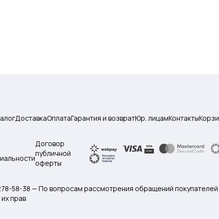
талог
Доставка
Оплата
Гарантия и возврат
Юр. лицам
Контакты
Корзи
Договор
публичной
иальности
оферты
 278-58-38 — По вопросам рассмотрения обращений покупателей
их прав