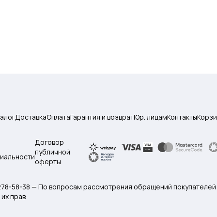
талог
Доставка
Оплата
Гарантия и возврат
Юр. лицам
Контакты
Корзи
Договор
публичной
иальности
оферты
 278-58-38 — По вопросам рассмотрения обращений покупателей
их прав