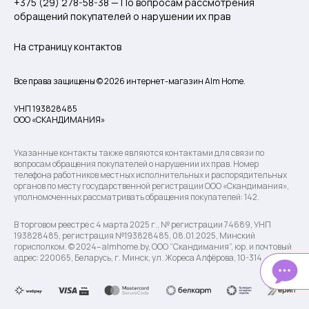
+375 (29) 278-58-38 — По вопросам рассмотрения
обращений покупателей о нарушении их прав
На страницу контактов
Все права защищены © 2026 интернет-магазин Alm Home.
УНП 193828485
ООО «СКАНДИМАНИЯ»
Указанные контакты также являются контактами для связи по
вопросам обращения покупателей о нарушении их прав. Номер
телефона работников местных исполнительных и распорядительных
органов по месту государственной регистрации ООО «Скандимания»,
уполномоченных рассматривать обращения покупателей: 142.
В торговом реестре с 4 марта 2025 г., № регистрации 74689, УНП
193828485, регистрация №193828485, 08.01.2025, Минский
горисполком. © 2024– almhome.by, ООО “Скандимания”, юр. и почтовый
адрес: 220065, Беларусь, г. Минск, ул. Жореса Алфёрова, 10-314