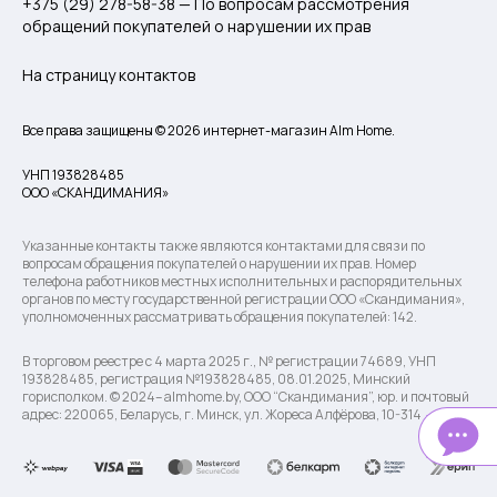
+375 (29) 278-58-38 — По вопросам рассмотрения
обращений покупателей о нарушении их прав
На страницу контактов
Все права защищены © 2026 интернет-магазин Alm Home.
УНП 193828485
ООО «СКАНДИМАНИЯ»
Указанные контакты также являются контактами для связи по
вопросам обращения покупателей о нарушении их прав. Номер
телефона работников местных исполнительных и распорядительных
органов по месту государственной регистрации ООО «Скандимания»,
уполномоченных рассматривать обращения покупателей: 142.
В торговом реестре с 4 марта 2025 г., № регистрации 74689, УНП
193828485, регистрация №193828485, 08.01.2025, Минский
горисполком. © 2024– almhome.by, ООО “Скандимания”, юр. и почтовый
адрес: 220065, Беларусь, г. Минск, ул. Жореса Алфёрова, 10-314