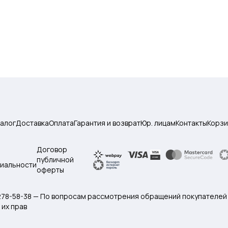
талог
Доставка
Оплата
Гарантия и возврат
Юр. лицам
Контакты
Корзи
Договор
публичной
иальности
оферты
 278-58-38 — По вопросам рассмотрения обращений покупателей
их прав