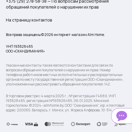
+375 (29) 278-58-38 — По вопросам рассмотрения
обращений покупателей о нарушении их прав
На страницу контактов
Все права защищены © 2026 интернет-магазин Alm Home.
УНП 193828485
ООО «СКАНДИМАНИЯ»
Указанные контакты также являются контактами для связи по
вопросам обращения покупателей о нарушении их прав. Номер
телефона работников местных исполнительных и распорядительных
органов по месту государственной регистрации ООО «Скандимания»,
уполномоченных рассматривать обращения покупателей: 142.
В торговом реестре с 4 марта 2025 г., № регистрации 74689, УНП
193828485, регистрация №193828485, 08.01.2025, Минский
горисполком. © 2024– almhome.by, ООО “Скандимания”, юр. и почтовый
адрес: 220065, Беларусь, г. Минск, ул. Жореса Алфёрова, 10-314