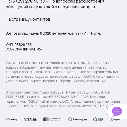
+375 (29) 278-58-38 — По вопросам рассмотрения
обращений покупателей о нарушении их прав
На страницу контактов
Все права защищены © 2026 интернет-магазин Alm Home.
УНП 193828485
ООО «СКАНДИМАНИЯ»
Указанные контакты также являются контактами для связи по
вопросам обращения покупателей о нарушении их прав. Номер
телефона работников местных исполнительных и распорядительных
органов по месту государственной регистрации ООО «Скандимания»,
уполномоченных рассматривать обращения покупателей: 142.
В торговом реестре с 4 марта 2025 г., № регистрации 74689, УНП
193828485, регистрация №193828485, 08.01.2025, Минский
горисполком. © 2024– almhome.by, ООО “Скандимания”, юр. и почтовый
адрес: 220065, Беларусь, г. Минск, ул. Жореса Алфёрова, 10-314