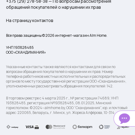
+375 (29) 278-58-38 — По вопросам рассмотрения
обращений покупателей о нарушении их прав
На страницу контактов
Все права защищены © 2026 интернет-магазин Alm Home.
УНП 193828485
ООО «СКАНДИМАНИЯ»
Указанные контакты также являются контактами для связи по
вопросам обращения покупателей о нарушении их прав. Номер
телефона работников местных исполнительных и распорядительных
органов по месту государственной регистрации ООО «Скандимания»,
уполномоченных рассматривать обращения покупателей: 142.
В торговом реестре с 4 марта 2025 г., № регистрации 74689, УНП
193828485, регистрация №193828485, 08.01.2025, Минский
горисполком. © 2024– almhome.by, ООО “Скандимания”, юр. и почтовый
адрес: 220065, Беларусь, г. Минск, ул. Жореса Алфёрова, 10-314