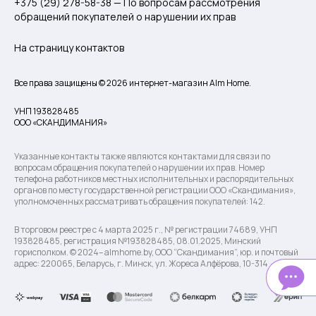
+375 (29) 278-58-38 — По вопросам рассмотрения
обращений покупателей о нарушении их прав
На страницу контактов
Все права защищены © 2026 интернет-магазин Alm Home.
УНП 193828485
ООО «СКАНДИМАНИЯ»
Указанные контакты также являются контактами для связи по
вопросам обращения покупателей о нарушении их прав. Номер
телефона работников местных исполнительных и распорядительных
органов по месту государственной регистрации ООО «Скандимания»,
уполномоченных рассматривать обращения покупателей: 142.
В торговом реестре с 4 марта 2025 г., № регистрации 74689, УНП
193828485, регистрация №193828485, 08.01.2025, Минский
горисполком. © 2024– almhome.by, ООО “Скандимания”, юр. и почтовый
адрес: 220065, Беларусь, г. Минск, ул. Жореса Алфёрова, 10-314