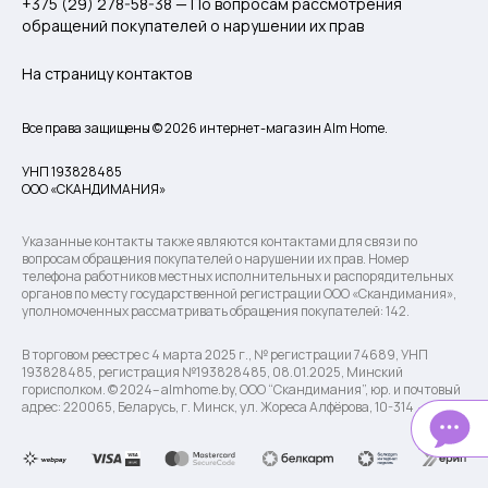
+375 (29) 278-58-38 — По вопросам рассмотрения
обращений покупателей о нарушении их прав
На страницу контактов
Все права защищены © 2026 интернет-магазин Alm Home.
УНП 193828485
ООО «СКАНДИМАНИЯ»
Указанные контакты также являются контактами для связи по
вопросам обращения покупателей о нарушении их прав. Номер
телефона работников местных исполнительных и распорядительных
органов по месту государственной регистрации ООО «Скандимания»,
уполномоченных рассматривать обращения покупателей: 142.
В торговом реестре с 4 марта 2025 г., № регистрации 74689, УНП
193828485, регистрация №193828485, 08.01.2025, Минский
горисполком. © 2024– almhome.by, ООО “Скандимания”, юр. и почтовый
адрес: 220065, Беларусь, г. Минск, ул. Жореса Алфёрова, 10-314