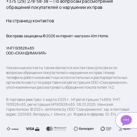
+375 (29) 278-58-38 — По вопросам рассмотрения
обращений покупателей о нарушении их прав
На страницу контактов
Все права защищены © 2026 интернет-магазин Alm Home.
УНП 193828485
ООО «СКАНДИМАНИЯ»
Указанные контакты также являются контактами для связи по
вопросам обращения покупателей о нарушении их прав. Номер
телефона работников местных исполнительных и распорядительных
органов по месту государственной регистрации ООО «Скандимания»,
уполномоченных рассматривать обращения покупателей: 142.
В торговом реестре с 4 марта 2025 г., № регистрации 74689, УНП
193828485, регистрация №193828485, 08.01.2025, Минский
горисполком. © 2024– almhome.by, ООО “Скандимания”, юр. и почтовый
адрес: 220065, Беларусь, г. Минск, ул. Жореса Алфёрова, 10-314