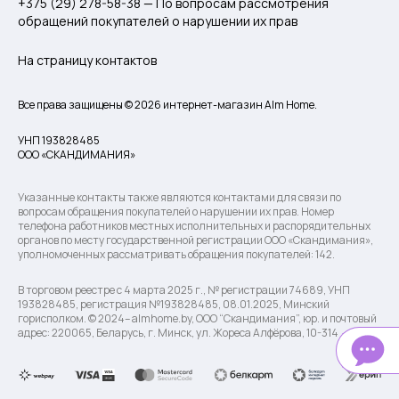
+375 (29) 278-58-38 — По вопросам рассмотрения
обращений покупателей о нарушении их прав
На страницу контактов
Все права защищены © 2026 интернет-магазин Alm Home.
УНП 193828485
ООО «СКАНДИМАНИЯ»
Указанные контакты также являются контактами для связи по
вопросам обращения покупателей о нарушении их прав. Номер
телефона работников местных исполнительных и распорядительных
органов по месту государственной регистрации ООО «Скандимания»,
уполномоченных рассматривать обращения покупателей: 142.
В торговом реестре с 4 марта 2025 г., № регистрации 74689, УНП
193828485, регистрация №193828485, 08.01.2025, Минский
горисполком. © 2024– almhome.by, ООО “Скандимания”, юр. и почтовый
адрес: 220065, Беларусь, г. Минск, ул. Жореса Алфёрова, 10-314