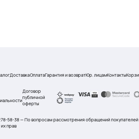
талог
Доставка
Оплата
Гарантия и возврат
Юр. лицам
Контакты
Корзи
Договор
публичной
иальности
оферты
 278-58-38 — По вопросам рассмотрения обращений покупателей
их прав