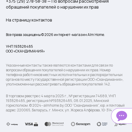
+375 (29) 278-58-38 — По вопросам рассмотрения
обращений покупателей о нарушении их прав
На страницу контактов
Все права защищены © 2026 интернет-магазин Alm Home.
УНП 193828485
ООО «СКАНДИМАНИЯ»
Указанные контакты также являются контактами для связи по
вопросам обращения покупателей о нарушении их прав. Номер
телефона работников местных исполнительных и распорядительных
органов по месту государственной регистрации ООО «Скандимания»,
уполномоченных рассматривать обращения покупателей: 142.
В торговом реестре с 4 марта 2025 г., № регистрации 74689, УНП
193828485, регистрация №193828485, 08.01.2025, Минский
горисполком. © 2024– almhome.by, ООО “Скандимания”, юр. и почтовый
адрес: 220065, Беларусь, г. Минск, ул. Жореса Алфёрова, 10-314