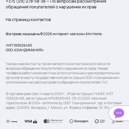
+375 (29) 278-58-38 — По вопросам рассмотрения
обращений покупателей о нарушении их прав
На страницу контактов
Все права защищены © 2026 интернет-магазин Alm Home.
УНП 193828485
ООО «СКАНДИМАНИЯ»
Указанные контакты также являются контактами для связи по
вопросам обращения покупателей о нарушении их прав. Номер
телефона работников местных исполнительных и распорядительных
органов по месту государственной регистрации ООО «Скандимания»,
уполномоченных рассматривать обращения покупателей: 142.
В торговом реестре с 4 марта 2025 г., № регистрации 74689, УНП
193828485, регистрация №193828485, 08.01.2025, Минский
горисполком. © 2024– almhome.by, ООО “Скандимания”, юр. и почтовый
адрес: 220065, Беларусь, г. Минск, ул. Жореса Алфёрова, 10-314