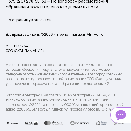
+375 (29) 278-58-38 — По вопросам рассмотрения
обращений покупателей о нарушении их прав
На страницу контактов
Все права защищены © 2026 интернет-магазин Alm Home.
УНП 193828485
ООО «СКАНДИМАНИЯ»
Указанные контакты также являются контактами для связи по
вопросам обращения покупателей о нарушении их прав. Номер
телефона работников местных исполнительных и распорядительных
органов по месту государственной регистрации ООО «Скандимания»,
уполномоченных рассматривать обращения покупателей: 142.
В торговом реестре с 4 марта 2025 г., № регистрации 74689, УНП
193828485, регистрация №193828485, 08.01.2025, Минский
горисполком. © 2024– almhome.by, ООО “Скандимания”, юр. и почтовый
адрес: 220065, Беларусь, г. Минск, ул. Жореса Алфёрова, 10-314