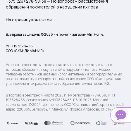
+375 (29) 278-58-38 — По вопросам рассмотрения
обращений покупателей о нарушении их прав
На страницу контактов
Все права защищены © 2026 интернет-магазин Alm Home.
УНП 193828485
ООО «СКАНДИМАНИЯ»
Указанные контакты также являются контактами для связи по
вопросам обращения покупателей о нарушении их прав. Номер
телефона работников местных исполнительных и распорядительных
органов по месту государственной регистрации ООО «Скандимания»,
уполномоченных рассматривать обращения покупателей: 142.
В торговом реестре с 4 марта 2025 г., № регистрации 74689, УНП
193828485, регистрация №193828485, 08.01.2025, Минский
горисполком. © 2024– almhome.by, ООО “Скандимания”, юр. и почтовый
адрес: 220065, Беларусь, г. Минск, ул. Жореса Алфёрова, 10-314