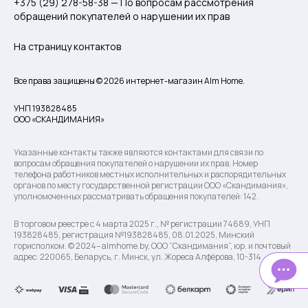
+375 (29) 278-58-38 — По вопросам рассмотрения
обращений покупателей о нарушении их прав
На страницу контактов
Все права защищены © 2026 интернет-магазин Alm Home.
УНП 193828485
ООО «СКАНДИМАНИЯ»
Указанные контакты также являются контактами для связи по
вопросам обращения покупателей о нарушении их прав. Номер
телефона работников местных исполнительных и распорядительных
органов по месту государственной регистрации ООО «Скандимания»,
уполномоченных рассматривать обращения покупателей: 142.
В торговом реестре с 4 марта 2025 г., № регистрации 74689, УНП
193828485, регистрация №193828485, 08.01.2025, Минский
горисполком. © 2024– almhome.by, ООО “Скандимания”, юр. и почтовый
адрес: 220065, Беларусь, г. Минск, ул. Жореса Алфёрова, 10-314