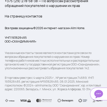
+375 (29) 278-58-38 — По вопросам рассмотрения
обращений покупателей о нарушении их прав
На страницу контактов
Все права защищены © 2026 интернет-магазин Alm Home.
УНП 193828485
ООО «СКАНДИМАНИЯ»
Указанные контакты также являются контактами для связи по
вопросам обращения покупателей о нарушении их прав. Номер
телефона работников местных исполнительных и распорядительных
органов по месту государственной регистрации ООО «Скандимания»,
уполномоченных рассматривать обращения покупателей: 142.
В торговом реестре с 4 марта 2025 г., № регистрации 74689, УНП
193828485, регистрация №193828485, 08.01.2025, Минский
горисполком. © 2024– almhome.by, ООО “Скандимания”, юр. и почтовый
адрес: 220065, Беларусь, г. Минск, ул. Жореса Алфёрова, 10-314