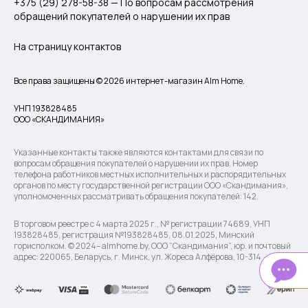
+375 (29) 278-58-38 — По вопросам рассмотрения
обращений покупателей о нарушении их прав
На страницу контактов
Все права защищены © 2026 интернет-магазин Alm Home.
УНП 193828485
ООО «СКАНДИМАНИЯ»
Указанные контакты также являются контактами для связи по
вопросам обращения покупателей о нарушении их прав. Номер
телефона работников местных исполнительных и распорядительных
органов по месту государственной регистрации ООО «Скандимания»,
уполномоченных рассматривать обращения покупателей: 142.
В торговом реестре с 4 марта 2025 г., № регистрации 74689, УНП
193828485, регистрация №193828485, 08.01.2025, Минский
горисполком. © 2024– almhome.by, ООО “Скандимания”, юр. и почтовый
адрес: 220065, Беларусь, г. Минск, ул. Жореса Алфёрова, 10-314