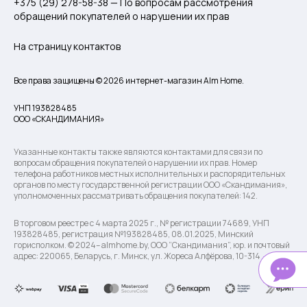
+375 (29) 278-58-38 — По вопросам рассмотрения
обращений покупателей о нарушении их прав
На страницу контактов
Все права защищены © 2026 интернет-магазин Alm Home.
УНП 193828485
ООО «СКАНДИМАНИЯ»
Указанные контакты также являются контактами для связи по
вопросам обращения покупателей о нарушении их прав. Номер
телефона работников местных исполнительных и распорядительных
органов по месту государственной регистрации ООО «Скандимания»,
уполномоченных рассматривать обращения покупателей: 142.
В торговом реестре с 4 марта 2025 г., № регистрации 74689, УНП
193828485, регистрация №193828485, 08.01.2025, Минский
горисполком. © 2024– almhome.by, ООО “Скандимания”, юр. и почтовый
адрес: 220065, Беларусь, г. Минск, ул. Жореса Алфёрова, 10-314