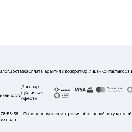
талог
Доставка
Оплата
Гарантия и возврат
Юр. лицам
Контакты
Корзи
Договор
публичной
иальности
оферты
 278-58-38 — По вопросам рассмотрения обращений покупателей
их прав