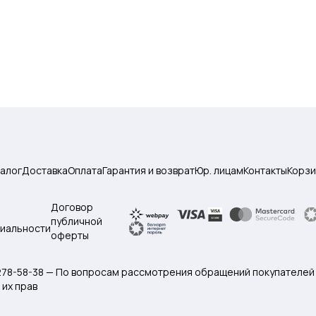
талог
Доставка
Оплата
Гарантия и возврат
Юр. лицам
Контакты
Корзи
Договор
публичной
иальности
оферты
 278-58-38 — По вопросам рассмотрения обращений покупателей
их прав