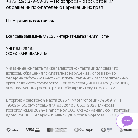
+375 (29) 278-58-38 — По вопросам рассмотрения
обращений покупателей о нарушении их прав
На страницу контактов
Все права защищены © 2026 интернет-магазин Alm Home.
УНП 193828485
ООО «СКАНДИМАНИЯ»
Указанные контакты также являются контактами для связи по
вопросам обращения покупателей о нарушении их прав. Номер
телефона работников местных исполнительных и распорядительных
органов по месту государственной регистрации ООО «Скандимания»,
уполномоченных рассматривать обращения покупателей: 142.
В торговом реестре с 4 марта 2025 г., № регистрации 74689, УНП
193828485, регистрация №193828485, 08.01.2025, Минский
горисполком. © 2024– almhome.by, ООО “Скандимания”, юр. и почтовый
адрес: 220065, Беларусь, г. Минск, ул. Жореса Алфёрова, 10-314