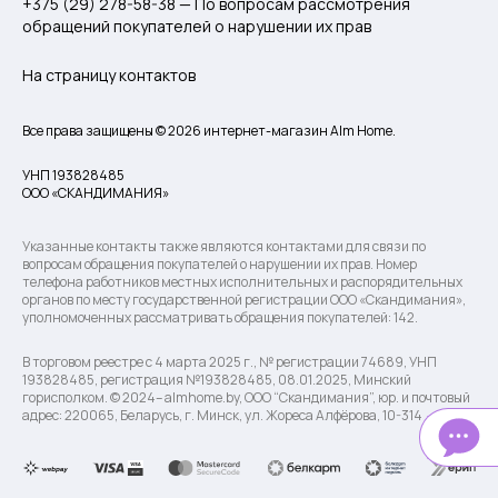
+375 (29) 278-58-38 — По вопросам рассмотрения
обращений покупателей о нарушении их прав
На страницу контактов
Все права защищены © 2026 интернет-магазин Alm Home.
УНП 193828485
ООО «СКАНДИМАНИЯ»
Указанные контакты также являются контактами для связи по
вопросам обращения покупателей о нарушении их прав. Номер
телефона работников местных исполнительных и распорядительных
органов по месту государственной регистрации ООО «Скандимания»,
уполномоченных рассматривать обращения покупателей: 142.
В торговом реестре с 4 марта 2025 г., № регистрации 74689, УНП
193828485, регистрация №193828485, 08.01.2025, Минский
горисполком. © 2024– almhome.by, ООО “Скандимания”, юр. и почтовый
адрес: 220065, Беларусь, г. Минск, ул. Жореса Алфёрова, 10-314