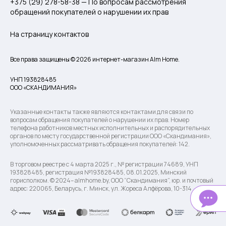
+375 (29) 278-58-38 — По вопросам рассмотрения
обращений покупателей о нарушении их прав
На страницу контактов
Все права защищены © 2026 интернет-магазин Alm Home.
УНП 193828485
ООО «СКАНДИМАНИЯ»
Указанные контакты также являются контактами для связи по
вопросам обращения покупателей о нарушении их прав. Номер
телефона работников местных исполнительных и распорядительных
органов по месту государственной регистрации ООО «Скандимания»,
уполномоченных рассматривать обращения покупателей: 142.
В торговом реестре с 4 марта 2025 г., № регистрации 74689, УНП
193828485, регистрация №193828485, 08.01.2025, Минский
горисполком. © 2024– almhome.by, ООО “Скандимания”, юр. и почтовый
адрес: 220065, Беларусь, г. Минск, ул. Жореса Алфёрова, 10-314