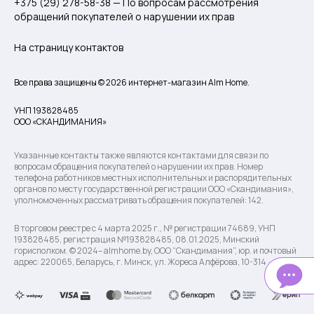
+375 (29) 278-58-38 — По вопросам рассмотрения
обращений покупателей о нарушении их прав
На страницу контактов
Все права защищены © 2026 интернет-магазин Alm Home.
УНП 193828485
ООО «СКАНДИМАНИЯ»
Указанные контакты также являются контактами для связи по
вопросам обращения покупателей о нарушении их прав. Номер
телефона работников местных исполнительных и распорядительных
органов по месту государственной регистрации ООО «Скандимания»,
уполномоченных рассматривать обращения покупателей: 142.
В торговом реестре с 4 марта 2025 г., № регистрации 74689, УНП
193828485, регистрация №193828485, 08.01.2025, Минский
горисполком. © 2024– almhome.by, ООО “Скандимания”, юр. и почтовый
адрес: 220065, Беларусь, г. Минск, ул. Жореса Алфёрова, 10-314