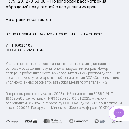
+375 (29) 278-58-38 — По вопросам рассмотрения
обращений покупателей о нарушении их прав
На страницу контактов
Все права защищены © 2026 интернет-магазин Alm Home.
УНП 193828485
ООО «СКАНДИМАНИЯ»
Указанные контакты также являются контактами для связи по
вопросам обращения покупателей о нарушении их прав. Номер
телефона работников местных исполнительных и распорядительных
органов по месту государственной регистрации ООО «Скандимания»,
уполномоченных рассматривать обращения покупателей: 142.
В торговом реестре с 4 марта 2025 г., № регистрации 74689, УНП
193828485, регистрация №193828485, 08.01.2025, Минский
горисполком. © 2024– almhome.by, ООО “Скандимания”, юр. и почтовый
адрес: 220065, Беларусь, г. Минск, ул. Жореса Алфёрова, 10-314