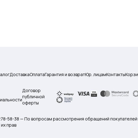
талог
Доставка
Оплата
Гарантия и возврат
Юр. лицам
Контакты
Корзи
Договор
публичной
иальности
оферты
 278-58-38 — По вопросам рассмотрения обращений покупателей
их прав