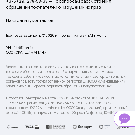
+375 (29) 278-58-38 — По вопросам рассмотрения
обращений покупателей о нарушении их прав
На страницу контактов
Все права защищены © 2026 интернет-магазин Alm Home.
УНП 193828485
ООО «СКАНДИМАНИЯ»
Указанные контакты также являются контактами для связи по
вопросам обращения покупателей о нарушении их прав. Номер
телефона работников местных исполнительных и распорядительных
органов по месту государственной регистрации ООО «Скандимания»,
уполномоченных рассматривать обращения покупателей: 142.
В торговом реестре с 4 марта 2025 г., № регистрации 74689, УНП
193828485, регистрация №193828485, 08.01.2025, Минский
горисполком. © 2024– almhome.by, ООО “Скандимания”, юр. и почтовый
адрес: 220065, Беларусь, г. Минск, ул. Жореса Алфёрова, 10-314