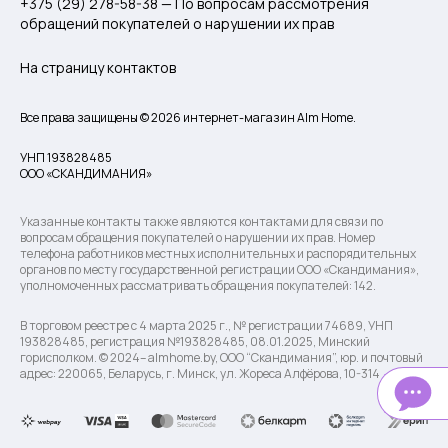
+375 (29) 278-58-38 — По вопросам рассмотрения
обращений покупателей о нарушении их прав
На страницу контактов
Все права защищены © 2026 интернет-магазин Alm Home.
УНП 193828485
ООО «СКАНДИМАНИЯ»
Указанные контакты также являются контактами для связи по
вопросам обращения покупателей о нарушении их прав. Номер
телефона работников местных исполнительных и распорядительных
органов по месту государственной регистрации ООО «Скандимания»,
уполномоченных рассматривать обращения покупателей: 142.
В торговом реестре с 4 марта 2025 г., № регистрации 74689, УНП
193828485, регистрация №193828485, 08.01.2025, Минский
горисполком. © 2024– almhome.by, ООО “Скандимания”, юр. и почтовый
адрес: 220065, Беларусь, г. Минск, ул. Жореса Алфёрова, 10-314