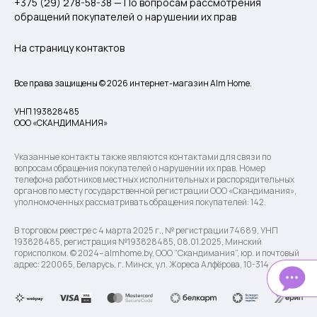
+375 (29) 278-58-38 — По вопросам рассмотрения
обращений покупателей о нарушении их прав
На страницу контактов
Все права защищены © 2026 интернет-магазин Alm Home.
УНП 193828485
ООО «СКАНДИМАНИЯ»
Указанные контакты также являются контактами для связи по
вопросам обращения покупателей о нарушении их прав. Номер
телефона работников местных исполнительных и распорядительных
органов по месту государственной регистрации ООО «Скандимания»,
уполномоченных рассматривать обращения покупателей: 142.
В торговом реестре с 4 марта 2025 г., № регистрации 74689, УНП
193828485, регистрация №193828485, 08.01.2025, Минский
горисполком. © 2024– almhome.by, ООО “Скандимания”, юр. и почтовый
адрес: 220065, Беларусь, г. Минск, ул. Жореса Алфёрова, 10-314