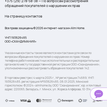
+375 (29) 278-58-38 — По вопросам рассмотрения
обращений покупателей о нарушении их прав
На страницу контактов
Все права защищены © 2026 интернет-магазин Alm Home.
УНП 193828485
ООО «СКАНДИМАНИЯ»
Указанные контакты также являются контактами для связи по
вопросам обращения покупателей о нарушении их прав. Номер
телефона работников местных исполнительных и распорядительных
органов по месту государственной регистрации ООО «Скандимания»,
уполномоченных рассматривать обращения покупателей: 142.
В торговом реестре с 4 марта 2025 г., № регистрации 74689, УНП
193828485, регистрация №193828485, 08.01.2025, Минский
горисполком. © 2024– almhome.by, ООО “Скандимания”, юр. и почтовый
адрес: 220065, Беларусь, г. Минск, ул. Жореса Алфёрова, 10-314