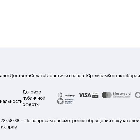
талог
Доставка
Оплата
Гарантия и возврат
Юр. лицам
Контакты
Корзи
Договор
публичной
иальности
оферты
 278-58-38 — По вопросам рассмотрения обращений покупателей
их прав