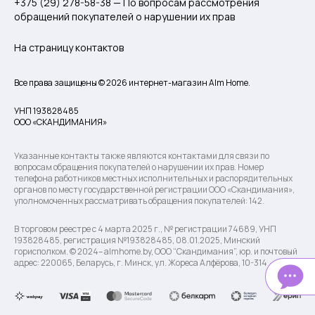
+375 (29) 278-58-38 — По вопросам рассмотрения
обращений покупателей о нарушении их прав
На страницу контактов
Все права защищены © 2026 интернет-магазин Alm Home.
УНП 193828485
ООО «СКАНДИМАНИЯ»
Указанные контакты также являются контактами для связи по
вопросам обращения покупателей о нарушении их прав. Номер
телефона работников местных исполнительных и распорядительных
органов по месту государственной регистрации ООО «Скандимания»,
уполномоченных рассматривать обращения покупателей: 142.
В торговом реестре с 4 марта 2025 г., № регистрации 74689, УНП
193828485, регистрация №193828485, 08.01.2025, Минский
горисполком. © 2024– almhome.by, ООО “Скандимания”, юр. и почтовый
адрес: 220065, Беларусь, г. Минск, ул. Жореса Алфёрова, 10-314