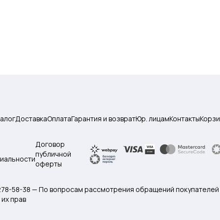
талог
Доставка
Оплата
Гарантия и возврат
Юр. лицам
Контакты
Корзи
Договор
публичной
иальности
оферты
 278-58-38 — По вопросам рассмотрения обращений покупателей
их прав