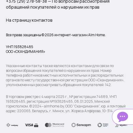
+375 (29) 278-58-38 — По вопросам рассмотрения
обращений покупателей о нарушении их прав
На страницу контактов
Все права защищены © 2026 интернет-магазин Alm Home.
УНП 193828485
ООО «СКАНДИМАНИЯ»
Указанные контакты также являются контактами для связи по
вопросам обращения покупателей о нарушении их прав. Номер
телефона работников местных исполнительных и распорядительных
органов по месту государственной регистрации ООО «Скандимания»,
уполномоченных рассматривать обращения покупателей: 142.
В торговом реестре с 4 марта 2025 г., № регистрации 74689, УНП
193828485, регистрация №193828485, 08.01.2025, Минский
горисполком. © 2024– almhome.by, ООО “Скандимания”, юр. и почтовый
адрес: 220065, Беларусь, г. Минск, ул. Жореса Алфёрова, 10-314