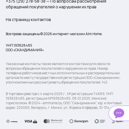
+375 (29) 278-58-38 — По вопросам рассмотрения
обращений покупателей о нарушении их прав
На страницу контактов
Все права защищены © 2026 интернет-магазин Alm Home.
УНП 193828485
ООО «СКАНДИМАНИЯ»
Указанные контакты также являются контактами для связи по
вопросам обращения покупателей о нарушении их прав. Номер
телефона работников местных исполнительных и распорядительных
органов по месту государственной регистрации ООО «Скандимания»,
уполномоченных рассматривать обращения покупателей: 142.
В торговом реестре с 4 марта 2025 г., № регистрации 74689, УНП
193828485, регистрация №193828485, 08.01.2025, Минский
горисполком. © 2024– almhome.by, ООО “Скандимания”, юр. и почтовый
адрес: 220065, Беларусь, г. Минск, ул. Жореса Алфёрова, 10-314