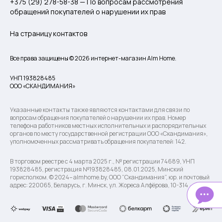
+375 (29) 278-58-38 — По вопросам рассмотрения
обращений покупателей о нарушении их прав
На страницу контактов
Все права защищены © 2026 интернет-магазин Alm Home.
УНП 193828485
ООО «СКАНДИМАНИЯ»
Указанные контакты также являются контактами для связи по
вопросам обращения покупателей о нарушении их прав. Номер
телефона работников местных исполнительных и распорядительных
органов по месту государственной регистрации ООО «Скандимания»,
уполномоченных рассматривать обращения покупателей: 142.
В торговом реестре с 4 марта 2025 г., № регистрации 74689, УНП
193828485, регистрация №193828485, 08.01.2025, Минский
горисполком. © 2024– almhome.by, ООО “Скандимания”, юр. и почтовый
адрес: 220065, Беларусь, г. Минск, ул. Жореса Алфёрова, 10-314