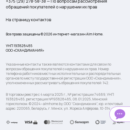
+375 (29) 278-58-38 — По вопросам рассмотрения
обращений покупателей о нарушении их прав
На страницу контактов
Все права защищены © 2026 интернет-магазин Alm Home.
УНП 193828485
ООО «СКАНДИМАНИЯ»
Указанные контакты также являются контактами для связи по
вопросам обращения покупателей о нарушении их прав. Номер
телефона работников местных исполнительных и распорядительных
органов по месту государственной регистрации ООО «Скандимания»,
уполномоченных рассматривать обращения покупателей: 142.
В торговом реестре с 4 марта 2025 г., № регистрации 74689, УНП
193828485, регистрация №193828485, 08.01.2025, Минский
горисполком. © 2024– almhome.by, ООО “Скандимания”, юр. и почтовый
адрес: 220065, Беларусь, г. Минск, ул. Жореса Алфёрова, 10-314