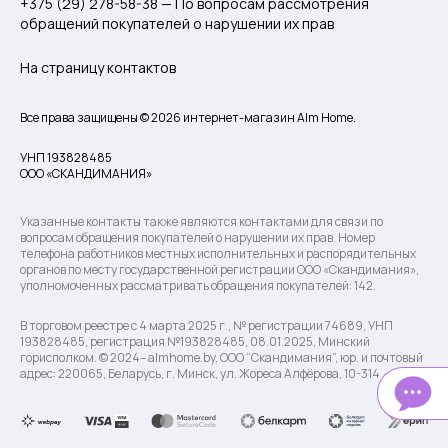
+375 (29) 278-58-38 — По вопросам рассмотрения
обращений покупателей о нарушении их прав
На страницу контактов
Все права защищены © 2026 интернет-магазин Alm Home.
УНП 193828485
ООО «СКАНДИМАНИЯ»
Указанные контакты также являются контактами для связи по
вопросам обращения покупателей о нарушении их прав. Номер
телефона работников местных исполнительных и распорядительных
органов по месту государственной регистрации ООО «Скандимания»,
уполномоченных рассматривать обращения покупателей: 142.
В торговом реестре с 4 марта 2025 г., № регистрации 74689, УНП
193828485, регистрация №193828485, 08.01.2025, Минский
горисполком. © 2024– almhome.by, ООО “Скандимания”, юр. и почтовый
адрес: 220065, Беларусь, г. Минск, ул. Жореса Алфёрова, 10-314