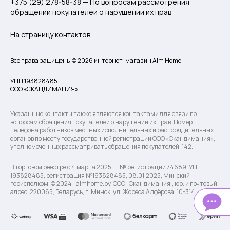
+375 (29) 278-58-38 — По вопросам рассмотрения
обращений покупателей о нарушении их прав
На страницу контактов
Все права защищены © 2026 интернет-магазин Alm Home.
УНП 193828485
ООО «СКАНДИМАНИЯ»
Указанные контакты также являются контактами для связи по
вопросам обращения покупателей о нарушении их прав. Номер
телефона работников местных исполнительных и распорядительных
органов по месту государственной регистрации ООО «Скандимания»,
уполномоченных рассматривать обращения покупателей: 142.
В торговом реестре с 4 марта 2025 г., № регистрации 74689, УНП
193828485, регистрация №193828485, 08.01.2025, Минский
горисполком. © 2024– almhome.by, ООО “Скандимания”, юр. и почтовый
адрес: 220065, Беларусь, г. Минск, ул. Жореса Алфёрова, 10-314