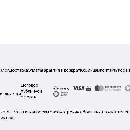
талог
Доставка
Оплата
Гарантия и возврат
Юр. лицам
Контакты
Корзи
Договор
публичной
иальности
оферты
 278-58-38 — По вопросам рассмотрения обращений покупателей
их прав