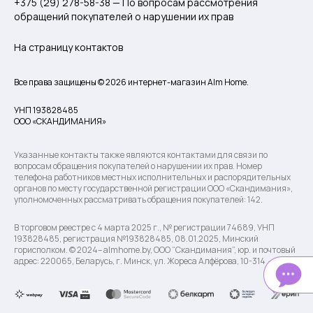
+375 (29) 278-58-38 — По вопросам рассмотрения
обращений покупателей о нарушении их прав
На страницу контактов
Все права защищены © 2026 интернет-магазин Alm Home.
УНП 193828485
ООО «СКАНДИМАНИЯ»
Указанные контакты также являются контактами для связи по
вопросам обращения покупателей о нарушении их прав. Номер
телефона работников местных исполнительных и распорядительных
органов по месту государственной регистрации ООО «Скандимания»,
уполномоченных рассматривать обращения покупателей: 142.
В торговом реестре с 4 марта 2025 г., № регистрации 74689, УНП
193828485, регистрация №193828485, 08.01.2025, Минский
горисполком. © 2024– almhome.by, ООО “Скандимания”, юр. и почтовый
адрес: 220065, Беларусь, г. Минск, ул. Жореса Алфёрова, 10-314