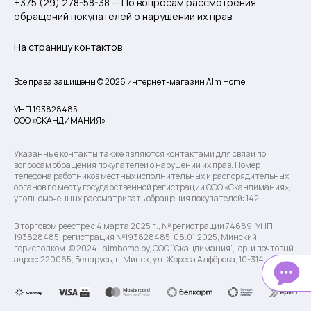
+375 (29) 278-58-38 — По вопросам рассмотрения
обращений покупателей о нарушении их прав
На страницу контактов
Все права защищены © 2026 интернет-магазин Alm Home.
УНП 193828485
ООО «СКАНДИМАНИЯ»
Указанные контакты также являются контактами для связи по
вопросам обращения покупателей о нарушении их прав. Номер
телефона работников местных исполнительных и распорядительных
органов по месту государственной регистрации ООО «Скандимания»,
уполномоченных рассматривать обращения покупателей: 142.
В торговом реестре с 4 марта 2025 г., № регистрации 74689, УНП
193828485, регистрация №193828485, 08.01.2025, Минский
горисполком. © 2024– almhome.by, ООО “Скандимания”, юр. и почтовый
адрес: 220065, Беларусь, г. Минск, ул. Жореса Алфёрова, 10-314